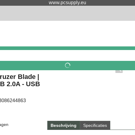
www.pcsupply.eu
ruzer Blade |
B 2.0A - USB
3086244863
agen
Beschrijving
Specificaties