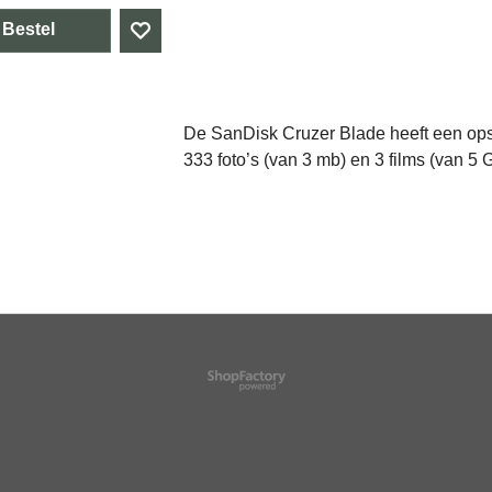
Bestel
De SanDisk Cruzer Blade heeft een opsl
333 foto’s (van 3 mb) en 3 films (van 5 
Webwinkel gemaakt met
ShopFactory webwinkel
software.